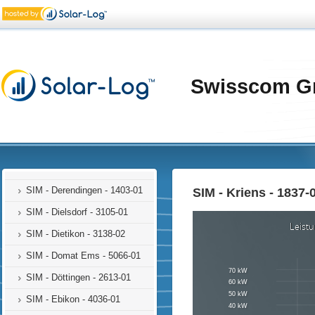
SIM - Brunnen - 1000-01
SIM - Bursinel - 1614-01
SIM - Cadenazzo -1347-01
SIM - Cagiallo - 1346-01
Swisscom G
SIM - Castione - 1320-01
SIM - Cernier - 1763-01
SIM - Chatel St Denis - 1640-
01
SIM - Chur - 5087-01
SIM - Derendingen - 1403-01
SIM - Kriens - 1837-
SIM - Dielsdorf - 3105-01
SIM - Dietikon - 3138-02
SIM - Domat Ems - 5066-01
SIM - Döttingen - 2613-01
SIM - Ebikon - 4036-01