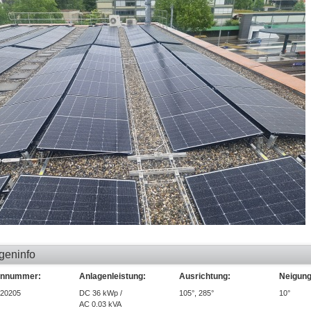
geninfo
ennummer:
Anlagenleistung:
Ausrichtung:
Neigung
20205
DC 36 kWp /
105°, 285°
10°
AC 0.03 kVA