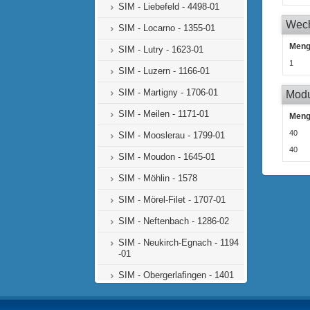
SIM - Liebefeld - 4498-01
Wech
SIM - Locarno - 1355-01
Men
SIM - Lutry - 1623-01
1
SIM - Luzern - 1166-01
SIM - Martigny - 1706-01
Mod
SIM - Meilen - 1171-01
Men
40
SIM - Mooslerau - 1799-01
40
SIM - Moudon - 1645-01
SIM - Möhlin - 1578
SIM - Mörel-Filet - 1707-01
SIM - Neftenbach - 1286-02
SIM - Neukirch-Egnach - 1194
-01
SIM - Obergerlafingen - 1401
-01
SIM - Obergerlafingen - 5828-