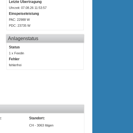
Letzte Übertragung
Uhrzeit: 07.08.26 11:53:57
Einspeiseleistung
P
AC
: 22988 W
P
DC
: 23735 W
Anlagenstatus
Status
1 x Feedin
Fehler
fehlerfrei
:
Standort:
CH - 3063 Ittigen