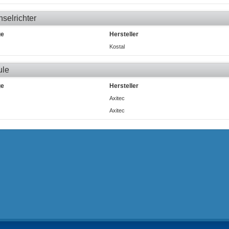
selrichter
ge
Hersteller
Kostal
ule
ge
Hersteller
Axitec
Axitec