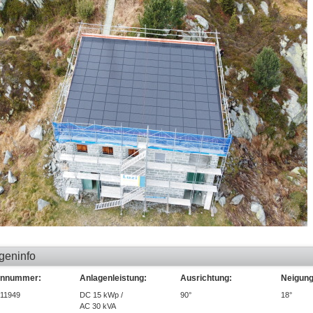
geninfo
ennummer:
Anlagenleistung:
Ausrichtung:
Neigung
11949
DC 15 kWp /
90°
18°
AC 30 kVA