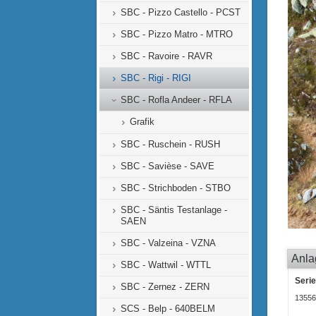
SBC - Pizzo Castello - PCST
SBC - Pizzo Matro - MTRO
SBC - Ravoire - RAVR
SBC - Rigi - RIGI
SBC - Rofla Andeer - RFLA
Grafik
SBC - Ruschein - RUSH
SBC - Savièse - SAVE
SBC - Strichboden - STBO
SBC - Säntis Testanlage -
SAEN
SBC - Valzeina - VZNA
Anla
SBC - Wattwil - WTTL
Seri
SBC - Zernez - ZERN
13556
SCS - Belp - 640BELM