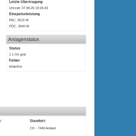
Letzte Übertragung
Uhrzeit: 07.08.26 18:26:43
Einspeiseleistung
P
AC
: 3515 W
P
DC
: 3640 W
Anlagenstatus
Status
1 x On-grid
Fehler
fehlerfrei
:
Standort:
CH - 7440 Andeer