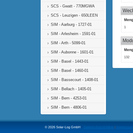
SCS - Gwatt - 770MGWA
Wech
SCS - Leuzigen - 650LEEN
Men
SIM - Aarburg - 1727-01
1
SIM - Arlesheim - 1591-01
Mod
SIM - Arth - 5099-01
Men
SIM - Aubonne - 1601-01
132
SIM - Basel - 1443-01
SIM - Basel - 1460-01
SIM - Bassecourt - 1408-01
SIM - Bellach - 1405-01
SIM - Bern - 4253-01
SIM - Bern - 4806-01
SIM - Biasca - 1316-01
SIM - Biberist - 1407-01
© 2026 Solar-Log GmbH
Datenschutzrichtlinie
|
Impressum