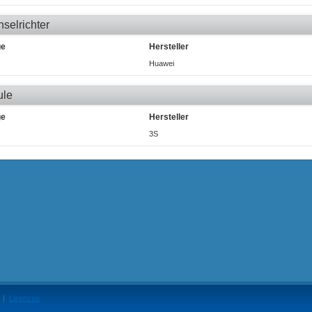
selrichter
ge
Hersteller
Huawei
ule
ge
Hersteller
3S
|
Lizenzen