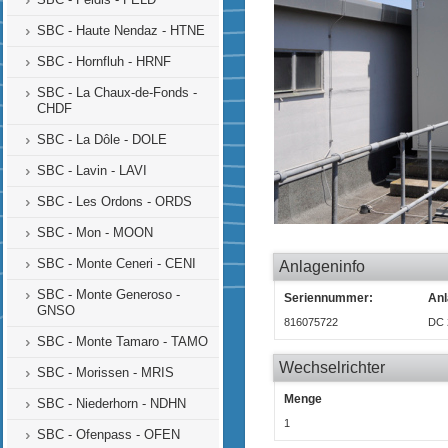
SBC - Haute Nendaz - HTNE
SBC - Hornfluh - HRNF
SBC - La Chaux-de-Fonds -
CHDF
SBC - La Dôle - DOLE
SBC - Lavin - LAVI
SBC - Les Ordons - ORDS
SBC - Mon - MOON
SBC - Monte Ceneri - CENI
Anlageninfo
SBC - Monte Generoso -
Seriennummer:
Anl
GNSO
816075722
DC 
SBC - Monte Tamaro - TAMO
Wechselrichter
SBC - Morissen - MRIS
Menge
SBC - Niederhorn - NDHN
1
SBC - Ofenpass - OFEN