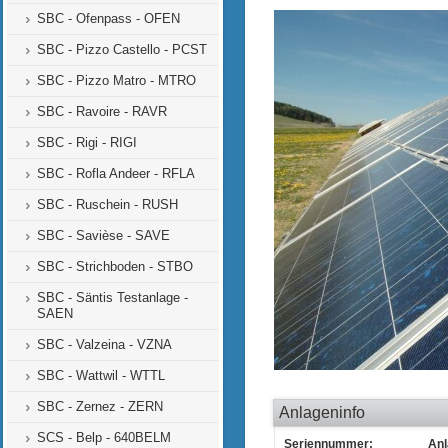
SBC - Ofenpass - OFEN
SBC - Pizzo Castello - PCST
SBC - Pizzo Matro - MTRO
SBC - Ravoire - RAVR
SBC - Rigi - RIGI
SBC - Rofla Andeer - RFLA
SBC - Ruschein - RUSH
SBC - Savièse - SAVE
SBC - Strichboden - STBO
SBC - Säntis Testanlage -
SAEN
SBC - Valzeina - VZNA
SBC - Wattwil - WTTL
SBC - Zernez - ZERN
Anlageninfo
SCS - Belp - 640BELM
Seriennummer:
Anl