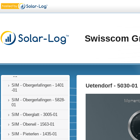
SIM - Martigny - 1706-01
SIM - Meilen - 1171-01
SIM - Mooslerau - 1799-01
SIM - Moudon - 1645-01
Swisscom G
SIM - Möhlin - 1578
SIM - Mörel-Filet - 1707-01
SIM - Neftenbach - 1286-02
SIM - Neukirch-Egnach - 1194
-01
Uetendorf - 5030-01
SIM - Obergerlafingen - 1401
-01
SIM - Obergerlafingen - 5828-
01
SIM - Oberglatt - 3005-01
SIM - Oberwil - 1563-01
SIM - Pieterlen - 1435-01