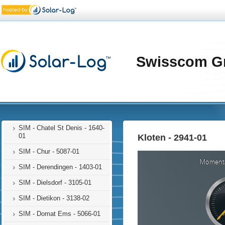
SIM - Biglen - 4314-01
SIM - Bière - 1613-01
SIM - Brunnen - 1000-01
SIM - Bursinel - 1614-01
Swisscom G
SIM - Cadenazzo -1347-01
SIM - Cagiallo - 1346-01
SIM - Castione - 1320-01
SIM - Cernier - 1763-01
SIM - Chatel St Denis - 1640-
01
Kloten - 2941-01
SIM - Chur - 5087-01
SIM - Derendingen - 1403-01
SIM - Dielsdorf - 3105-01
SIM - Dietikon - 3138-02
SIM - Domat Ems - 5066-01