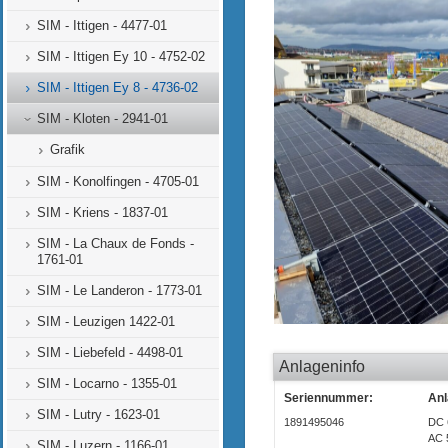
SIM - Ittigen - 4477-01
SIM - Ittigen Ey 10 - 4752-02
SIM - Ittigen Ey 8 - 4736-02
SIM - Kloten - 2941-01
Grafik
SIM - Konolfingen - 4705-01
SIM - Kriens - 1837-01
SIM - La Chaux de Fonds -
1761-01
SIM - Le Landeron - 1773-01
SIM - Leuzigen 1422-01
SIM - Liebefeld - 4498-01
Anlageninfo
SIM - Locarno - 1355-01
Seriennummer:
Anl
SIM - Lutry - 1623-01
1891495046
DC 
AC 
SIM - Luzern - 1166-01