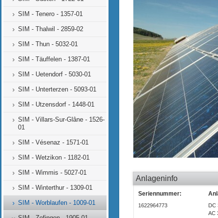
SIM - Tenero - 1357-01
SIM - Thalwil - 2859-02
SIM - Thun - 5032-01
SIM - Täuffelen - 1387-01
SIM - Uetendorf - 5030-01
SIM - Unterterzen - 5093-01
SIM - Utzensdorf - 1448-01
SIM - Villars-Sur-Glâne - 1526-
01
SIM - Vésenaz - 1571-01
SIM - Wetzikon - 1182-01
SIM - Wimmis - 5027-01
Anlageninfo
SIM - Winterthur - 1309-01
Seriennummer:
Anl
SIM - Worblaufen - 1009-01
1622964773
DC 
AC 
SIM - Zofingen - 1905-01