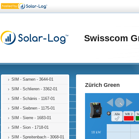
SIM - Oberglatt - 3005-01
SIM - Oberwil - 1563-01
SIM - Pieterlen - 1435-01
SIM - Porrentruy - 1462-01
Swisscom G
SIM - Poschiavo - 5100-01
SIM - Regensdorf - 3029-01
SIM - Root - 1863-01
SIM - Rothrist - 1857-01
SIM - Sarnen - 3644-01
Zürich Green
SIM - Schlieren - 3362-01
SIM - Schänis - 1167-01
SIM - Siebnen - 1175-01
SIM - Sierre - 1683-01
SIM - Sion - 1718-01
SIM - Spreitenbach - 3068-01